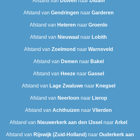
Afstand van
Duiven
naar
Didam
Afstand van
Gendringen
naar
Garderen
Afstand van
Heteren
naar
Groenlo
Afstand van
Nieuwaal
naar
Lobith
Afstand van
Zoelmond
naar
Warnsveld
Afstand van
Demen
naar
Bakel
Afstand van
Heeze
naar
Gassel
Afstand van
Lage Zwaluwe
naar
Knegsel
Afstand van
Neerloon
naar
Lierop
Afstand van
Achthuizen
naar
Vlierden
Afstand van
Nieuwerkerk aan den IJssel
naar
Arkel
Afstand van
Rijswijk (Zuid-Holland)
naar
Ouderkerk aan