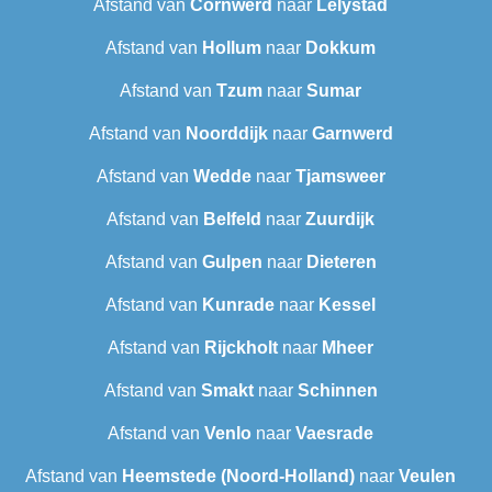
Afstand van
Cornwerd
naar
Lelystad
Afstand van
Hollum
naar
Dokkum
Afstand van
Tzum
naar
Sumar
Afstand van
Noorddijk
naar
Garnwerd
Afstand van
Wedde
naar
Tjamsweer
Afstand van
Belfeld
naar
Zuurdijk
Afstand van
Gulpen
naar
Dieteren
Afstand van
Kunrade
naar
Kessel
Afstand van
Rijckholt
naar
Mheer
Afstand van
Smakt
naar
Schinnen
Afstand van
Venlo
naar
Vaesrade
Afstand van
Heemstede (Noord-Holland)
naar
Veulen