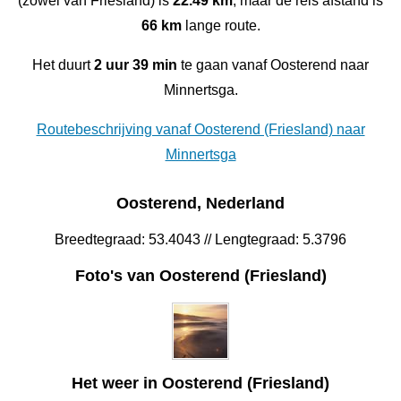
(zowel van Friesland) is
22.49 km
, maar de reis afstand is
66 km
lange route.
Het duurt
2 uur 39 min
te gaan vanaf Oosterend naar
Minnertsga.
Routebeschrijving vanaf Oosterend (Friesland) naar
Minnertsga
Oosterend, Nederland
Breedtegraad: 53.4043 // Lengtegraad: 5.3796
Foto's van Oosterend (Friesland)
Het weer in Oosterend (Friesland)