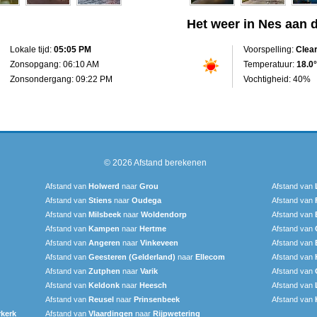
Het weer in Nes aan 
Lokale tijd:
05:05 PM
Voorspelling:
Clea
Zonsopgang: 06:10 AM
Temperatuur:
18.0°
Zonsondergang: 09:22 PM
Vochtigheid: 40%
© 2026
Afstand berekenen
Afstand van
Holwerd
naar
Grou
Afstand van
Afstand van
Stiens
naar
Oudega
Afstand van
Afstand van
Milsbeek
naar
Woldendorp
Afstand van
Afstand van
Kampen
naar
Hertme
Afstand van
Afstand van
Angeren
naar
Vinkeveen
Afstand van
Afstand van
Geesteren (Gelderland)
naar
Ellecom
Afstand van
Afstand van
Zutphen
naar
Varik
Afstand van
Afstand van
Keldonk
naar
Heesch
Afstand van
Afstand van
Reusel
naar
Prinsenbeek
Afstand van
kerk
Afstand van
Vlaardingen
naar
Rijpwetering