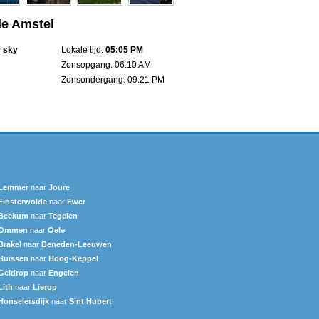
de Amstel
r sky
Lokale tijd:
05:05 PM
Zonsopgang: 06:10 AM
Zonsondergang: 09:21 PM
Lemmer
naar
Joure
Finsterwolde
naar
Ewer
Beckum
naar
Tegelen
Ommen
naar
Oele
Brakel
naar
Beneden-Leeuwen
Huissen
naar
Hoog-Keppel
Geldrop
naar
Engelen
Lith
naar
Lierop
Honselersdijk
naar
Sint Hubert