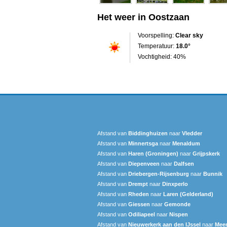
Het weer in Oostzaan
Voorspelling:
Clear sky
Temperatuur:
18.0°
Vochtigheid: 40%
Afstand van
Biddinghuizen
naar
Vledder
Afstand van
Minnertsga
naar
Menaldum
Afstand van
Haren (Groningen)
naar
Grijpskerk
Afstand van
Diepenveen
naar
Dalfsen
Afstand van
Driebergen-Rijsenburg
naar
Bunnik
Afstand van
Drempt
naar
Dinxperlo
Afstand van
Rheden
naar
Laren (Gelderland)
Afstand van
Giessen
naar
Gemonde
Afstand van
Odiliapeel
naar
Nispen
Afstand van
Nieuwerkerk aan den IJssel
naar
Meer