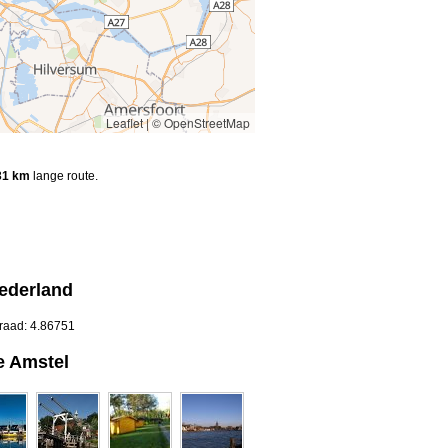
Leaflet
|
© OpenStreetMap
31 km
lange route.
ederland
graad: 4.86751
e Amstel