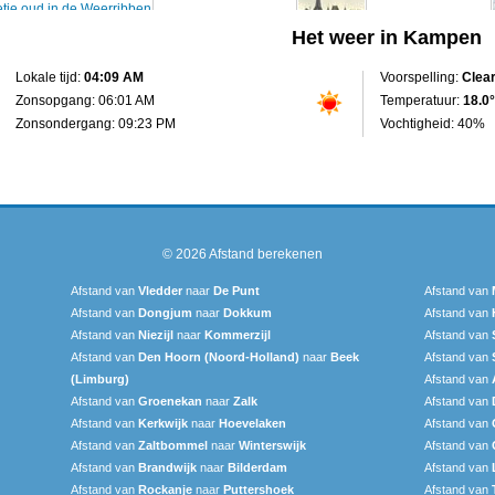
Het weer in Kampen
Lokale tijd:
04:09 AM
Voorspelling:
Clea
Zonsopgang: 06:01 AM
Temperatuur:
18.0°
Zonsondergang: 09:23 PM
Vochtigheid: 40%
© 2026
Afstand berekenen
Afstand van
Vledder
naar
De Punt
Afstand van
Afstand van
Dongjum
naar
Dokkum
Afstand van
Afstand van
Niezijl
naar
Kommerzijl
Afstand van
Afstand van
Den Hoorn (Noord-Holland)
naar
Beek
Afstand van
(Limburg)
Afstand van
Afstand van
Groenekan
naar
Zalk
Afstand van
Afstand van
Kerkwijk
naar
Hoevelaken
Afstand van
Afstand van
Zaltbommel
naar
Winterswijk
Afstand van
Afstand van
Brandwijk
naar
Bilderdam
Afstand van
Afstand van
Rockanje
naar
Puttershoek
Afstand van