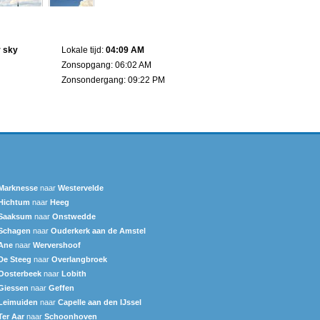
r sky
Lokale tijd:
04:09 AM
Zonsopgang: 06:02 AM
Zonsondergang: 09:22 PM
Marknesse
naar
Westervelde
Hichtum
naar
Heeg
Saaksum
naar
Onstwedde
Schagen
naar
Ouderkerk aan de Amstel
Ane
naar
Wervershoof
De Steeg
naar
Overlangbroek
Oosterbeek
naar
Lobith
Giessen
naar
Geffen
Leimuiden
naar
Capelle aan den IJssel
Ter Aar‎
naar
Schoonhoven