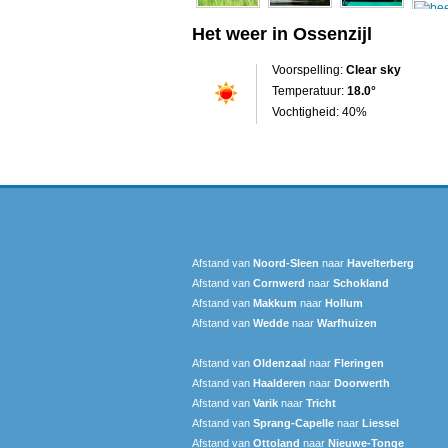
Het weer in Ossenzijl
Voorspelling:
Clear sky
Temperatuur:
18.0°
Vochtigheid: 40%
Afstand van
Noord-Sleen
naar
Havelterberg
Afstand van
Cornwerd
naar
Schokland
Afstand van
Makkum
naar
Hollum
Afstand van
Wedde
naar
Warfhuizen
Afstand van
Oldenzaal
naar
Fleringen
Afstand van
Haalderen
naar
Doorwerth
Afstand van
Varik
naar
Tricht
Afstand van
Sprang-Capelle
naar
Liessel
Afstand van
Ottoland
naar
Nieuwe-Tonge