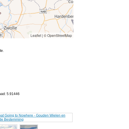
Leaflet
|
© OpenStreetMap
te.
aad: 5.91446