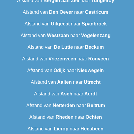
Afstand van
Bergen aan Zee
naar
Tungelroy
Afstand van
Den Oever
naar
Castricum
Afstand van
Uitgeest
naar
Spanbroek
Afstand van
Westzaan
naar
Vogelenzang
Afstand van
De Lutte
naar
Beckum
Afstand van
Vriezenveen
naar
Rouveen
Afstand van
Odijk
naar
Nieuwegein
Afstand van
Aalten
naar
Utrecht
Afstand van
Asch
naar
Aerdt
Afstand van
Netterden
naar
Beltrum
Afstand van
Rheden
naar
Ochten
Afstand van
Lierop
naar
Heesbeen