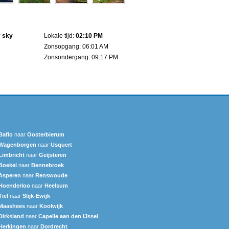
r sky
Lokale tijd:
02:10 PM
Zonsopgang: 06:01 AM
Zonsondergang: 09:17 PM
Baflo
naar
Oosterbierum
Wagenborgen
naar
Usquert
Limbricht
naar
Geijsteren
Boekel
naar
Bennebroek
Asperen
naar
Renswoude
Hoenderloo
naar
Heelsum
Tiel
naar
Slijk-Ewijk
Maashees
naar
Koolwijk
Dirksland
naar
Capelle aan den IJssel
Herkingen
naar
Dordrecht