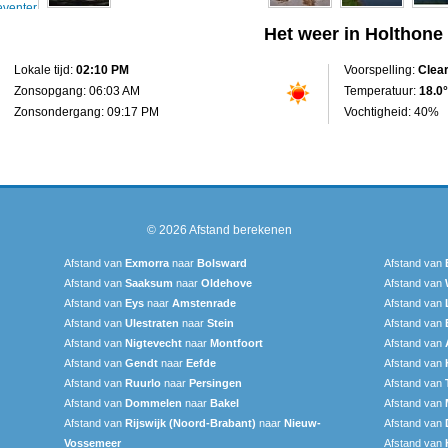
Het weer in Holthone
Lokale tijd:
02:10 PM
Voorspelling:
Clea
Zonsopgang: 06:03 AM
Temperatuur:
18.0°
Zonsondergang: 09:17 PM
Vochtigheid: 40%
© 2026
Afstand berekenen
Afstand van
Exmorra
naar
Bolsward‎
Afstand van
Afstand van
Saaksum
naar
Oldehove
Afstand van
Afstand van
Eys
naar
Amstenrade
Afstand van
Afstand van
Ulestraten
naar
Stein
Afstand van
Afstand van
Nigtevecht
naar
Montfoort
Afstand van
Afstand van
Gendt
naar
Eefde
Afstand van
Afstand van
Ruurlo
naar
Persingen
Afstand van
Afstand van
Dommelen
naar
Bakel
Afstand van
Afstand van
Rijswijk (Noord-Brabant)
naar
Nieuw-
Afstand van
Vossemeer
Afstand van