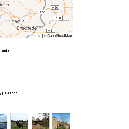
Leaflet
|
© OpenStreetMap
route.
ad: 6.66083