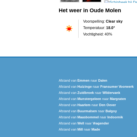
Het weer in Oude Molen
Voorspelling:
Clear sky
Temperatuur:
18.0°
Vochtigheid: 40%
Afstand van
Emmen
naar
Dalen
Afstand van
Huizinge
naar
Fransumer Voorwerk
Afstand van
Zuidbroek
naar
Wildervank
Afstand van
Munstergeleen
naar
Margraten
Afstand van
Haarlem
naar
Den Oever
Afstand van
Buurmalsen
naar
Balgoy
Afstand van
Maasbommel
naar
Indoornik
Afstand van
Well
naar
Vragender
Afstand van
Mill
naar
Made