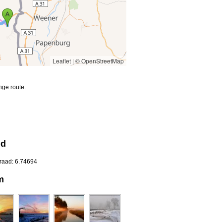
Leaflet
|
© OpenStreetMap
nge route.
nd
graad: 6.74694
m