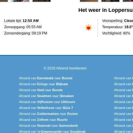
Het weer in Loppers
Lokale tijd:
12:50 AM
Voorspelling:
Clea
Zonsopgang: 05:55 AM
Temperatuur:
18.0°
Zonsondergang: 09:19 PM
Vochtigheid: 40%
© 2026
Afstand berekenen
Afstand van
Earnewald
naar
Burum
Afstand van
Afstand van
Ezinge
naar
Blijham
Afstand van
Afstand van
Heel
naar
Bunde
Afstand van
Afstand van
Swalmen
naar
Slenaken
Afstand van
Afstand van
Vijfhuizen
naar
Uithoorn
Afstand van
Afstand van
Vollenhove
naar
Sluis 7
Afstand van
Afstand van
Geldermalsen
naar
Druten
Afstand van
Afstand van
Zelhem
naar
Ruurlo
Afstand van
Afstand van
Steensel
naar
Soerendonk
Afstand van
Afstand van
's-Gravenzande
naar
Gouderak
Afstand van