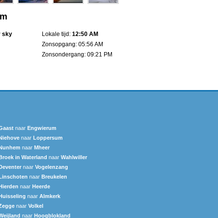
um
r sky
Lokale tijd:
12:50 AM
Zonsopgang: 05:56 AM
Zonsondergang: 09:21 PM
Gaast
naar
Engwierum
Niehove
naar
Loppersum
Nunhem
naar
Mheer
Broek in Waterland
naar
Wahlwiller
Deventer
naar
Vogelenzang
Linschoten
naar
Breukelen
Hierden
naar
Heerde
Huisseling
naar
Almkerk
Zegge
naar
Volkel
Weijland
naar
Hoogblokland