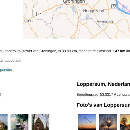
 en Loppersum (zowel van Groningen) is
33.89 km
, maar de reis afstand is
47 km
la
aar Loppersum.
ppersum
Loppersum, Nederla
3
Breedtegraad: 53.3317 // Lengte
Foto's van Loppersu