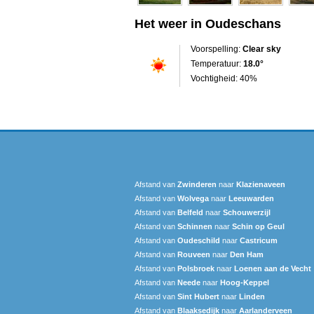
Het weer in Oudeschans
Voorspelling:
Clear sky
Temperatuur:
18.0°
Vochtigheid: 40%
Afstand van
Zwinderen
naar
Klazienaveen
Afstand van
Wolvega
naar
Leeuwarden
Afstand van
Belfeld
naar
Schouwerzijl
Afstand van
Schinnen
naar
Schin op Geul
Afstand van
Oudeschild
naar
Castricum
Afstand van
Rouveen
naar
Den Ham
Afstand van
Polsbroek
naar
Loenen aan de Vecht
Afstand van
Neede
naar
Hoog-Keppel
Afstand van
Sint Hubert
naar
Linden
Afstand van
Blaaksedijk
naar
Aarlanderveen