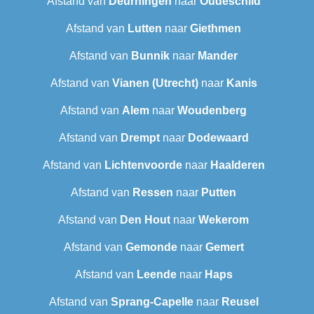
Afstand van
Deurningen
naar
Oudeschild
Afstand van
Lutten
naar
Giethmen
Afstand van
Bunnik
naar
Mander
Afstand van
Vianen (Utrecht)
naar
Kanis
Afstand van
Alem
naar
Woudenberg
Afstand van
Drempt
naar
Dodewaard
Afstand van
Lichtenvoorde
naar
Haalderen
Afstand van
Ressen
naar
Putten
Afstand van
Den Hout
naar
Wekerom
Afstand van
Gemonde
naar
Gemert
Afstand van
Leende
naar
Haps
Afstand van
Sprang-Capelle
naar
Reusel