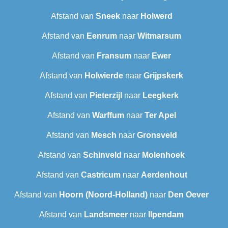
Afstand van
Sneek‎
naar
Holwerd
Afstand van
Eenrum
naar
Witmarsum
Afstand van
Fransum
naar
Ewer
Afstand van
Holwierde
naar
Grijpskerk
Afstand van
Pieterzijl
naar
Leegkerk
Afstand van
Warffum
naar
Ter Apel
Afstand van
Mesch
naar
Gronsveld
Afstand van
Schinveld
naar
Molenhoek
Afstand van
Castricum
naar
Aerdenhout
Afstand van
Hoorn (Noord-Holland)
naar
Den Oever
Afstand van
Landsmeer
naar
Ilpendam