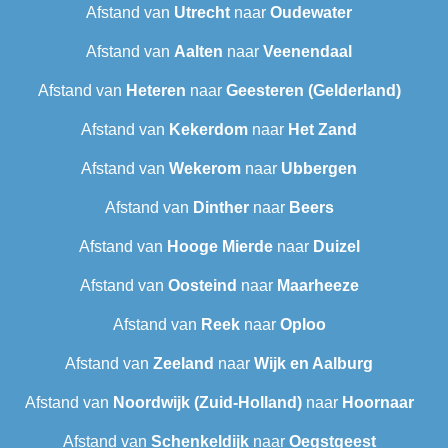
Afstand van
Utrecht
naar
Oudewater
Afstand van
Aalten
naar
Veenendaal
Afstand van
Heteren
naar
Geesteren (Gelderland)
Afstand van
Kekerdom
naar
Het Zand
Afstand van
Wekerom
naar
Ubbergen
Afstand van
Dinther
naar
Beers
Afstand van
Hooge Mierde
naar
Duizel
Afstand van
Oosteind
naar
Maarheeze
Afstand van
Reek
naar
Oploo
Afstand van
Zeeland
naar
Wijk en Aalburg
Afstand van
Noordwijk (Zuid-Holland)
naar
Hoornaar
Afstand van
Schenkeldijk
naar
Oegstgeest