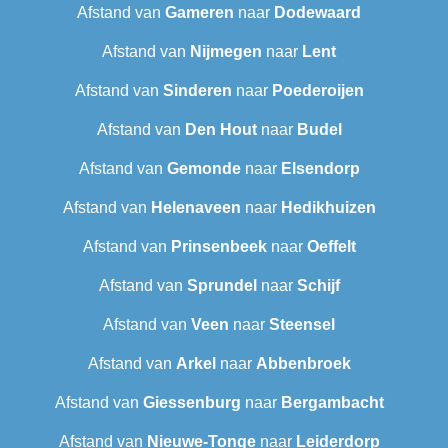
Afstand van
Gameren
naar
Dodewaard
Afstand van
Nijmegen
naar
Lent
Afstand van
Sinderen
naar
Poederoijen
Afstand van
Den Hout
naar
Budel
Afstand van
Gemonde
naar
Elsendorp
Afstand van
Helenaveen
naar
Hedikhuizen
Afstand van
Prinsenbeek
naar
Oeffelt
Afstand van
Sprundel
naar
Schijf
Afstand van
Veen
naar
Steensel
Afstand van
Arkel
naar
Abbenbroek
Afstand van
Giessenburg
naar
Bergambacht
Afstand van
Nieuwe-Tonge
naar
Leiderdorp