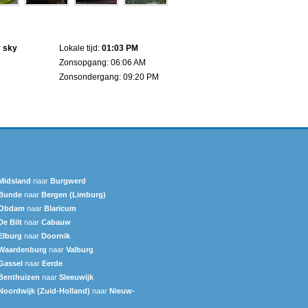
n
r sky
Lokale tijd:
01:03 PM
Zonsopgang: 06:06 AM
Zonsondergang: 09:20 PM
Midsland
naar
Burgwerd
Bunde
naar
Bergen (Limburg)
Obdam
naar
Blaricum
De Bilt
naar
Cabauw
Elburg
naar
Doornik
Waardenburg
naar
Valburg
Gassel
naar
Eerde
Benthuizen
naar
Sleeuwijk
Noordwijk (Zuid-Holland)
naar
Nieuw-