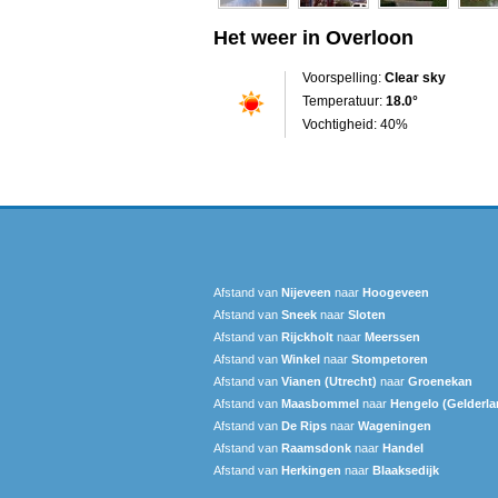
Het weer in Overloon
Voorspelling:
Clear sky
Temperatuur:
18.0°
Vochtigheid: 40%
Afstand van
Nijeveen
naar
Hoogeveen
Afstand van
Sneek‎
naar
Sloten
Afstand van
Rijckholt
naar
Meerssen
Afstand van
Winkel
naar
Stompetoren
Afstand van
Vianen (Utrecht)
naar
Groenekan
Afstand van
Maasbommel
naar
Hengelo (Gelderla
Afstand van
De Rips
naar
Wageningen
Afstand van
Raamsdonk
naar
Handel
Afstand van
Herkingen
naar
Blaaksedijk