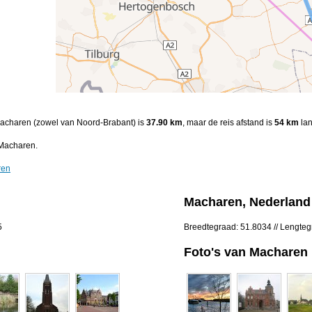
 Macharen (zowel van Noord-Brabant) is
37.90 km
, maar de reis afstand is
54 km
lan
 Macharen.
ren
Macharen, Nederland
5
Breedtegraad: 51.8034 // Lengte
Foto's van Macharen