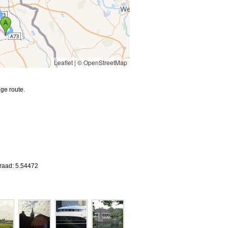
Leaflet
|
© OpenStreetMap
ge route.
graad: 5.54472