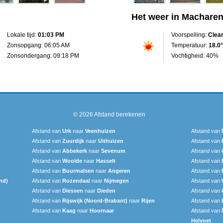
Het weer in Machare
Lokale tijd:
01:03 PM
Voorspelling:
Clea
Zonsopgang: 06:05 AM
Temperatuur:
18.0°
Zonsondergang: 09:18 PM
Vochtigheid: 40%
© 2026
Afstand berekenen
Afstand van
Urk
naar
Veenhuizen
Afstand van
Afstand van
Zuurdijk
naar
Uithuizen
Afstand van
Afstand van
Abbekerk
naar
Sevenum
Afstand van
Afstand van
Woolde
naar
Hasselt
Afstand van
Afstand van
Buurmalsen
naar
Angeren
Afstand van
nd)
Afstand van
Rozendaal
naar
Nijmegen
Afstand van
Afstand van
Diessen
naar
Dieden
Afstand van
Afstand van
Rijswijk (Noord-Brabant)
naar
Rijen
Afstand van
Afstand van
Kaag
naar
Hoornaar
Afstand van
Helvoet