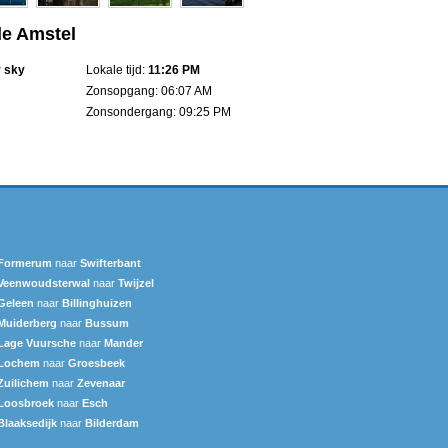
de Amstel
r sky
Lokale tijd:
11:26 PM
Zonsopgang: 06:07 AM
Zonsondergang: 09:25 PM
Formerum
naar
Swifterbant
Veenwoudsterwal
naar
Twijzel
Geleen
naar
Billinghuizen
Muiderberg
naar
Bussum
Lage Vuursche
naar
Mander
Lochem
naar
Groesbeek
Zuilichem
naar
Zevenaar
Loosbroek
naar
Esch
Blaaksedijk
naar
Bilderdam