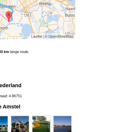
Leaflet
|
© OpenStreetMap
30 km
lange route.
ederland
graad: 4.86751
e Amstel