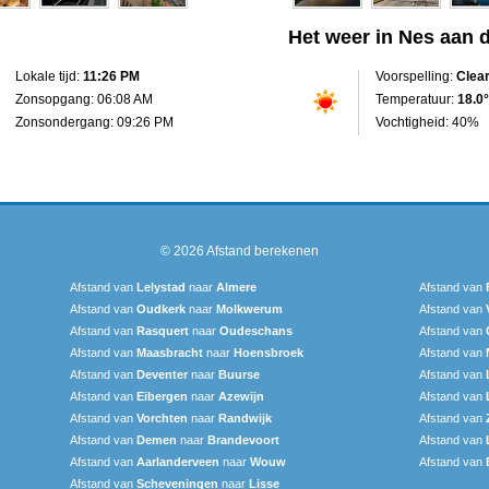
Het weer in Nes aan 
Lokale tijd:
11:26 PM
Voorspelling:
Clea
Zonsopgang: 06:08 AM
Temperatuur:
18.0°
Zonsondergang: 09:26 PM
Vochtigheid: 40%
© 2026
Afstand berekenen
Afstand van
Lelystad
naar
Almere
Afstand van
Afstand van
Oudkerk
naar
Molkwerum
Afstand van
Afstand van
Rasquert
naar
Oudeschans
Afstand van
Afstand van
Maasbracht
naar
Hoensbroek
Afstand van
Afstand van
Deventer
naar
Buurse
Afstand van
Afstand van
Eibergen
naar
Azewijn
Afstand van
Afstand van
Vorchten
naar
Randwijk
Afstand van
Afstand van
Demen
naar
Brandevoort
Afstand van
Afstand van
Aarlanderveen
naar
Wouw
Afstand van
Afstand van
Scheveningen‎
naar
Lisse