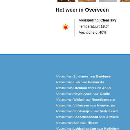
Het weer in Overveen
Voorspelling:
Clear sky
Temperatuur:
18.0°
Vochtigheid: 40%
Afstand van
Zuidlaren
naar
Benderse
Afstand van
Lies
naar
Hommerts
Afstand van
Oterdum
naar
Den Andel
Afstand van
Heythuysen
naar
Geulle
Afstand van
Winkel
naar
Noordbeemster
Afstand van
Vinkeveen
naar
Nieuwegein
Afstand van
Poederoijen
naar
Nederasselt
Afstand van
Bosschenhoofd
naar
Almkerk
Afstand van
Son
naar
Nispen
Afstand van
Leidschendam
naar
Kedichem