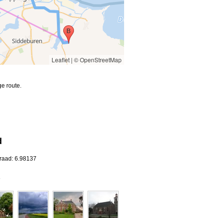
Leaflet
|
© OpenStreetMap
e route.
d
graad: 6.98137