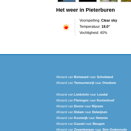
Het weer in Pieterburen
Voorspelling:
Clear sky
Temperatuur:
18.0°
Vochtigheid: 40%
Afstand van
Bolsward‎
naar
Schokland
Afstand van
Termunterzijl
naar
Oterdum
Afstand van
Limbricht
naar
Leudal‎
Afstand van
Fleringen
naar
Kortenhoef
Afstand van
Doorn
naar
Rijssen
Afstand van
Didam
naar
Delwijnen
Afstand van
Kootwijk
naar
Heteren
Afstand van
Gassel
naar
Beugen
Afstand van
Zevenbergen
naar
Sint-Oedenrode