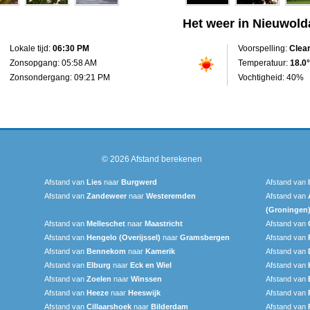
Het weer in Nieuwold
Lokale tijd:
06:30 PM
Voorspelling:
Clea
Zonsopgang: 05:58 AM
Temperatuur:
18.0°
Zonsondergang: 09:21 PM
Vochtigheid: 40%
© 2026
Afstand berekenen
Afstand van
Lies
naar
Burgwerd
Afstand van
Afstand van
Zandeweer
naar
Westeremden
Afstand van
(Groningen
Afstand van
Melleschet
naar
Maastricht
Afstand van
Afstand van
Hengelo (Overijssel)
naar
Gramsbergen
Afstand van
Afstand van
Bennekom
naar
Kamerik
Afstand van
Afstand van
Elburg
naar
Eck en Wiel
Afstand van
Afstand van
Zoelen
naar
Winssen
Afstand van
Afstand van
Heeze
naar
Heeswijk
Afstand van
Afstand van
Cillaarshoek
naar
Bilderdam
Afstand van