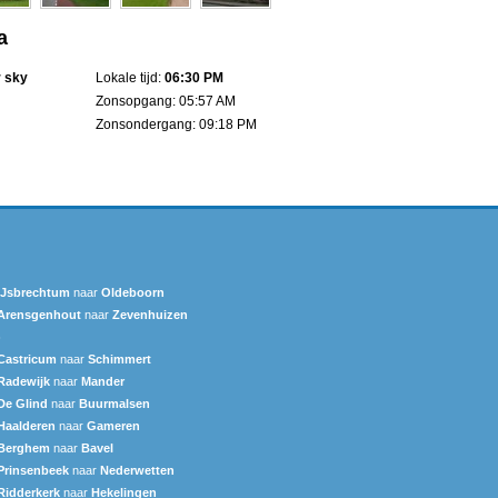
a
r sky
Lokale tijd:
06:30 PM
Zonsopgang: 05:57 AM
Zonsondergang: 09:18 PM
IJsbrechtum
naar
Oldeboorn
Arensgenhout
naar
Zevenhuizen
)
Castricum
naar
Schimmert
Radewijk
naar
Mander
De Glind
naar
Buurmalsen
Haalderen
naar
Gameren
Berghem
naar
Bavel
Prinsenbeek
naar
Nederwetten
Ridderkerk
naar
Hekelingen