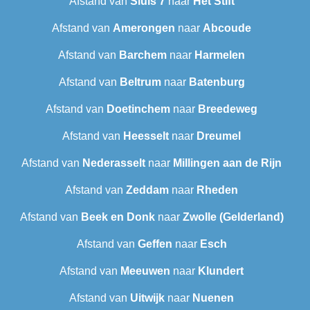
Afstand van
Sluis 7
naar
Het Stift
Afstand van
Amerongen
naar
Abcoude
Afstand van
Barchem
naar
Harmelen
Afstand van
Beltrum
naar
Batenburg
Afstand van
Doetinchem
naar
Breedeweg
Afstand van
Heesselt
naar
Dreumel
Afstand van
Nederasselt
naar
Millingen aan de Rijn
Afstand van
Zeddam
naar
Rheden
Afstand van
Beek en Donk
naar
Zwolle (Gelderland)
Afstand van
Geffen
naar
Esch
Afstand van
Meeuwen
naar
Klundert
Afstand van
Uitwijk
naar
Nuenen