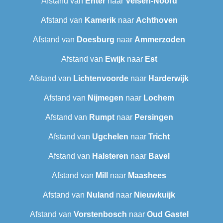
Afstand van
Enter
naar
Velsen-Noord
Afstand van
Kamerik
naar
Achthoven
Afstand van
Doesburg
naar
Ammerzoden
Afstand van
Ewijk
naar
Est
Afstand van
Lichtenvoorde
naar
Harderwijk
Afstand van
Nijmegen
naar
Lochem
Afstand van
Rumpt
naar
Persingen
Afstand van
Ugchelen
naar
Tricht
Afstand van
Halsteren
naar
Bavel
Afstand van
Mill
naar
Maashees
Afstand van
Nuland
naar
Nieuwkuijk
Afstand van
Vorstenbosch
naar
Oud Gastel