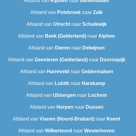
Afstand van
Rijssen
naar
Genemuiden
Afstand van
Polsbroek
naar
Zalk
Afstand van
Utrecht
naar
Schalkwijk
Afstand van
Beek (Gelderland)
naar
Alphen
Afstand van
Dieren
naar
Delwijnen
Afstand van
Geesteren (Gelderland)
naar
Doornspijk
Afstand van
Harreveld
naar
Geldermalsen
Afstand van
Lobith
naar
Harskamp
Afstand van
Ubbergen
naar
Lochem
Afstand van
Herpen
naar
Dussen
Afstand van
Vianen (Noord-Brabant)
naar
Keent
Afstand van
Wilbertoord
naar
Westerhoven