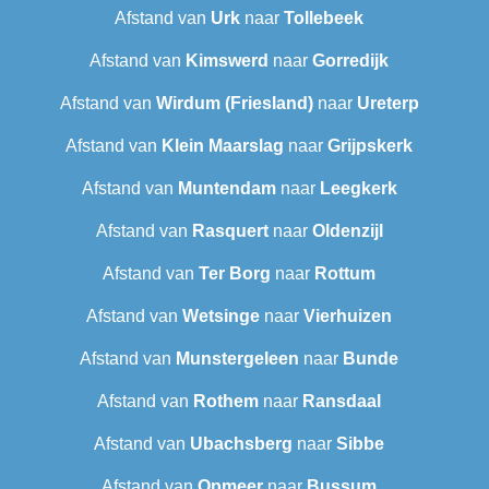
Afstand van
Urk
naar
Tollebeek
Afstand van
Kimswerd
naar
Gorredijk
Afstand van
Wirdum (Friesland)
naar
Ureterp
Afstand van
Klein Maarslag
naar
Grijpskerk
Afstand van
Muntendam
naar
Leegkerk
Afstand van
Rasquert
naar
Oldenzijl
Afstand van
Ter Borg
naar
Rottum
Afstand van
Wetsinge
naar
Vierhuizen
Afstand van
Munstergeleen
naar
Bunde
Afstand van
Rothem
naar
Ransdaal
Afstand van
Ubachsberg
naar
Sibbe
Afstand van
Opmeer
naar
Bussum