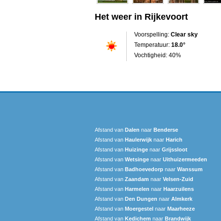
Het weer in Rijkevoort
Voorspelling:
Clear sky
Temperatuur:
18.0°
Vochtigheid: 40%
Afstand van
Dalen
naar
Benderse
Afstand van
Haulerwijk
naar
Harich
Afstand van
Huizinge
naar
Grijssloot
Afstand van
Wetsinge
naar
Uithuizermeeden
Afstand van
Badhoevedorp
naar
Wanssum
Afstand van
Zaandam
naar
Velsen-Zuid
Afstand van
Harmelen
naar
Haarzuilens
Afstand van
Den Dungen
naar
Almkerk
Afstand van
Moergestel
naar
Maarheeze
Afstand van
Kedichem
naar
Brandwijk