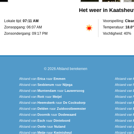
Het weer in Kaatsheu
Lokale tijd:
07:11 AM
Voorspelling:
Clea
Zonsopgang: 06:07 AM
Temperatuur:
18.0°
Zonsondergang: 09:17 PM
Vochtigheid: 40%
© 2026
Afstand berekenen
Afstand van
Erica
naar
Emmen
Afstand van
Afstand van
Sexbierum‎
naar
Nijega
Afstand van
Afstand van
Muntendam
naar
Lauwersoog
Afstand van
Afstand van
Rott
naar
Meijel
Afstand van
Afstand van
Heemskerk
naar
De Cocksdorp
Afstand van
Afstand van
Delden
naar
Zuidoostbeemster
Afstand van
Afstand van
Doornik
naar
Dodewaard
Afstand van
Afstand van
Esch
naar
Dinteloord
Afstand van
Afstand van
Oerle
naar
Nuland
Afstand van
Afstand van
Meije
naar
Kwintsheul
Afstand van