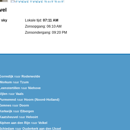
vel
r sky
Lokale tijd:
07:11 AM
Zonsopgang: 06:10 AM
Zonsondergang: 09:20 PM
Gorredijk
naar
Roderwolde
Workum
naar
Tzum
Leenstertillen‎
naar
Niehove
Vijlen
naar
Vaals
Purmerend
naar
Hoorn (Noord-Holland)
Eemnes
naar
Doorn
Kerkwijk
naar
Eibergen
Kaatsheuvel
naar
Helvoirt
Alphen aan den Rijn
naar
Volkel
Schiedam
naar
Ouderkerk aan den IJssel