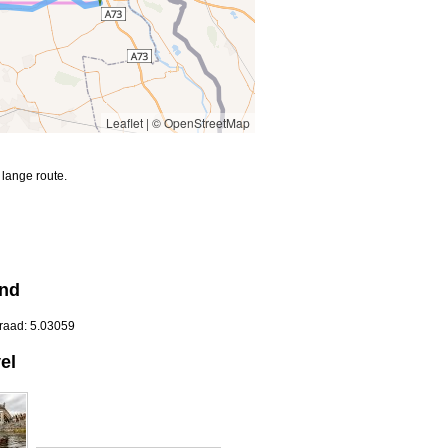
Leaflet
|
© OpenStreetMap
lange route.
and
graad: 5.03059
el