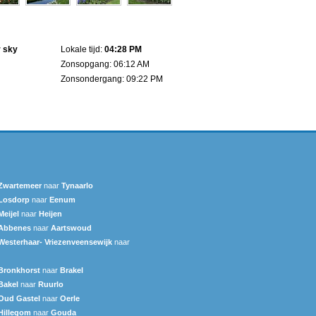
r sky
Lokale tijd:
04:28 PM
Zonsopgang: 06:12 AM
Zonsondergang: 09:22 PM
Zwartemeer
naar
Tynaarlo
Losdorp
naar
Eenum
Meijel
naar
Heijen
Abbenes
naar
Aartswoud
Westerhaar- Vriezenveensewijk
naar
Bronkhorst
naar
Brakel
Bakel
naar
Ruurlo
Oud Gastel
naar
Oerle
Hillegom
naar
Gouda