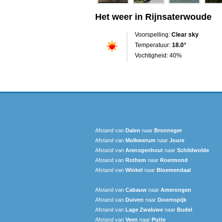
Het weer in Rijnsaterwoude
Voorspelling:
Clear sky
Temperatuur:
18.0°
Vochtigheid: 40%
Afstand van
Dalen
naar
Bronneger
Afstand van
Molkwerum
naar
Joure
Afstand van
Arensgenhout
naar
Schildwolde
Afstand van
Rothem
naar
Roermond
Afstand van
Winkel
naar
Bloemendaal
Afstand van
Cabauw
naar
Amerongen
Afstand van
Duiven
naar
Doornspijk
Afstand van
Lage Zwaluwe
naar
Budel
Afstand van
Veen
naar
Putte