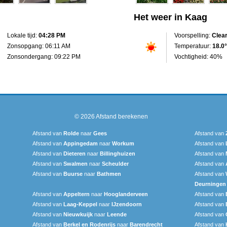
Het weer in Kaag
Lokale tijd:
04:28 PM
Voorspelling:
Clea
Zonsopgang: 06:11 AM
Temperatuur:
18.0°
Zonsondergang: 09:22 PM
Vochtigheid: 40%
© 2026
Afstand berekenen
Afstand van
Rolde
naar
Gees
Afstand van
Afstand van
Appingedam
naar
Workum
Afstand van
Afstand van
Dieteren
naar
Billinghuizen
Afstand van
Afstand van
Swalmen
naar
Scheulder
Afstand van
Afstand van
Buurse
naar
Bathmen
Afstand van
Deurningen
Afstand van
Appeltern
naar
Hooglanderveen
Afstand van
Afstand van
Laag-Keppel
naar
IJzendoorn
Afstand van
Afstand van
Nieuwkuijk
naar
Leende
Afstand van
Afstand van
Berkel en Rodenrijs
naar
Barendrecht
Afstand van