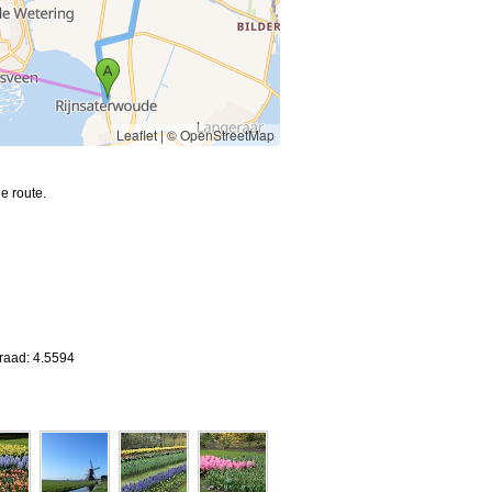
Leaflet
|
© OpenStreetMap
e route.
raad: 4.5594