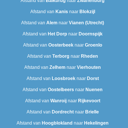
Afstand van
Balkbrug
naar
Zwanenburg
Afstand van
Kanis
naar
Blokzijl
Afstand van
Alem
naar
Vianen (Utrecht)
Afstand van
Het Dorp
naar
Doornspijk
Afstand van
Oosterbeek
naar
Groenlo
Afstand van
Terborg
naar
Rheden
Afstand van
Zelhem
naar
Vierhouten
Afstand van
Loosbroek
naar
Dorst
Afstand van
Oostelbeers
naar
Nuenen
Afstand van
Wanroij
naar
Rijkevoort
Afstand van
Dordrecht
naar
Brielle
Afstand van
Hoogblokland
naar
Hekelingen