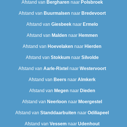
Afstand van
Bergharen
naar
Polsbroek
Afstand van
Buurmalsen
naar
Bredevoort
Afstand van
Giesbeek
naar
Ermelo
Afstand van
Malden
naar
Hemmen
Afstand van
Hoevelaken
naar
Hierden
Afstand van
Stokkum
naar
Silvolde
Afstand van
Aarle-Rixtel
naar
Westervoort
Afstand van
Beers
naar
Almkerk
Afstand van
Megen
naar
Dieden
Afstand van
Neerloon
naar
Moergestel
Afstand van
Standdaarbuiten
naar
Odiliapeel
Afstand van
Vessem
naar
Udenhout