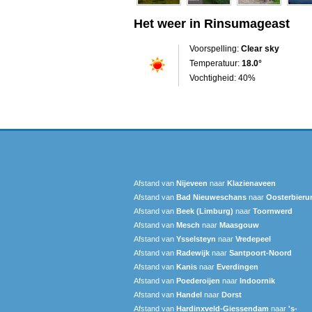
Het weer in Rinsumageast
Voorspelling:
Clear sky
Temperatuur:
18.0°
Vochtigheid: 40%
Afstand van
Nijeveen
naar
Klazienaveen
Afstand van
Bad Nieuweschans
naar
Oosterbier
Afstand van
Beek (Limburg)
naar
Toornwerd
Afstand van
Mesch
naar
Maasgouw
Afstand van
Ysselsteyn
naar
Vredepeel
Afstand van
Radewijk
naar
Santpoort-Noord
Afstand van
Kanis
naar
Everdingen
Afstand van
Poederoijen
naar
Indoornik
Afstand van
Handel
naar
Dorst
Afstand van
Hardinxveld-Giessendam
naar
's-