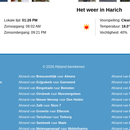
Het weer in Harich
Lokale tijd:
01:26 PM
Voorspelling:
Clea
Zonsopgang: 06:02 AM
Temperatuur:
18.0°
Zonsondergang: 09:21 PM
Vochtigheid: 40%
© 2026
Afstand berekenen
Afstand van
Breezanddijk
naar
Almere
Afstand van
um
Afstand van
Grijpskerk
naar
Garnwerd
Afstand van
Afstand van
Bingelrade
naar
Bemelen
Afstand van
Afstand van
Oirsbeek
naar
Munstergeleen
Afstand van
Afstand van
Nieuw-Vennep
naar
Den Helder
Afstand van
Afstand van
Zalk
naar
Sluis 7
Afstand van
Afstand van
Groenlo
naar
Ellecom
Afstand van
Afstand van
Terschuur
naar
Terborg
Afstand van
Afstand van
Sambeek
naar
Made
Afstand van
Afstand van
Molenaarsgraaf
naar
Middelharnis
Afstand van