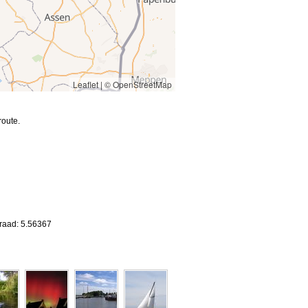
Leaflet
|
© OpenStreetMap
route.
graad: 5.56367