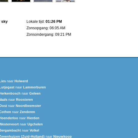
r sky
Lokale tijd:
01:26 PM
Zonsopgang: 06:05 AM
Zonsondergang: 09:21 PM
Lies
naar
Holwerd
Lutjegast
naar
Lammerburen
Herkenbosch
naar
Geleen
Vaals
naar
Roosteren
Oost
naar
Noordbeemster
Cothen
naar
Zenderen
Hoenderloo
naar
Hierden
Westervoort
naar
Ugchelen
Bergambacht
naar
Volkel
Zevenhuizen (Zuid-Holland)
naar
Nieuwkoop