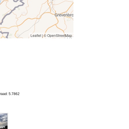
Leaflet
|
© OpenStreetMap
raad: 5.7862