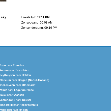
r sky
Lokale tijd:
01:11 PM
Zonsopgang: 06:08 AM
Zonsondergang: 09:16 PM
Grou
naar
Franeker
Ranum
naar
Boerakker
Heythuysen
naar
Helden
Blaricum
naar
Bergen (Noord-Holland)
Vriezenveen
naar
Oldemarkt
Wilnis
naar
Lage Vuursche
Bakel
naar
Vaassen
Soerendonk
naar
Reusel
Kinderdijk
naar
Hellevoetsluis
Weijpoort
naar
Rhoon