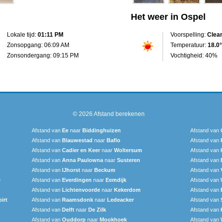
Het weer in Ospel
Lokale tijd:
01:11 PM
Voorspelling:
Clea
Zonsopgang: 06:09 AM
Temperatuur:
18.0°
Zonsondergang: 09:15 PM
Vochtigheid: 40%
© 2026
Afstand berekenen
Afstand van
Ee
naar
Biddinghuizen
Afstand van
Afstand van
Blauwestad
naar
Baflo
Afstand van
Afstand van
Cadier en Keer
naar
Woltersum
Afstand van
Afstand van
Anna Paulowna
naar
Susteren
Afstand van
Afstand van
IJhorst
naar
Beckum
Afstand van
e
Afstand van
Everdingen
naar
Eemdijk
Afstand van
Afstand van
Lichtenvoorde
naar
Kekerdom
Afstand van
irt
Afstand van
Raamsdonk
naar
Ledeacker
Afstand van
Afstand van
Delft
naar
De Zilk
Afstand van
Afstand van
Ouddorp
naar
Mookhoek
Afstand van