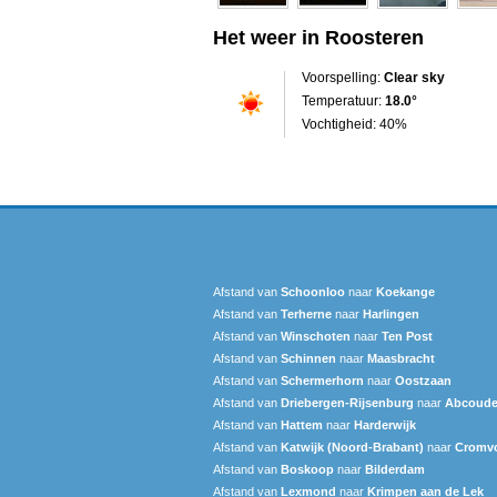
Het weer in Roosteren
Voorspelling:
Clear sky
Temperatuur:
18.0°
Vochtigheid: 40%
Afstand van
Schoonloo
naar
Koekange
Afstand van
Terherne
naar
Harlingen
Afstand van
Winschoten
naar
Ten Post
Afstand van
Schinnen
naar
Maasbracht
Afstand van
Schermerhorn
naar
Oostzaan
Afstand van
Driebergen-Rijsenburg
naar
Abcoud
Afstand van
Hattem
naar
Harderwijk
Afstand van
Katwijk (Noord-Brabant)
naar
Cromvo
Afstand van
Boskoop
naar
Bilderdam
Afstand van
Lexmond
naar
Krimpen aan de Lek