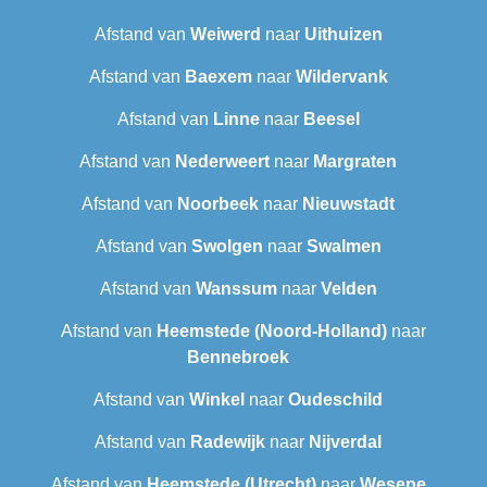
Afstand van
Weiwerd
naar
Uithuizen
Afstand van
Baexem
naar
Wildervank
Afstand van
Linne
naar
Beesel
Afstand van
Nederweert
naar
Margraten
Afstand van
Noorbeek
naar
Nieuwstadt
Afstand van
Swolgen
naar
Swalmen
Afstand van
Wanssum
naar
Velden
Afstand van
Heemstede (Noord-Holland)
naar
Bennebroek
Afstand van
Winkel
naar
Oudeschild
Afstand van
Radewijk
naar
Nijverdal
Afstand van
Heemstede (Utrecht)
naar
Wesepe