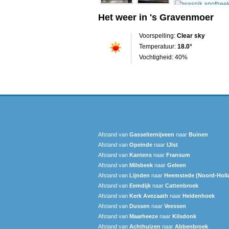
Het weer in 's Gravenmoer
Voorspelling:
Clear sky
Temperatuur:
18.0°
Vochtigheid: 40%
Afstand van
Gasselternijveen
naar
Buinen
Afstand van
Opeinde
naar
IJlst
Afstand van
Kantens
naar
Fransum
Afstand van
Milsbeek
naar
Geleen
Afstand van
Lijnden
naar
Heemstede (Noord-Holl
Afstand van
Eemdijk
naar
Cattenbroek
Afstand van
Kerk Avezaath
naar
Heidenhoek
Afstand van
Dussen
naar
Veessen
Afstand van
Maarheeze
naar
Kilsdonk
Afstand van
Achthuizen
naar
Abbenbroek