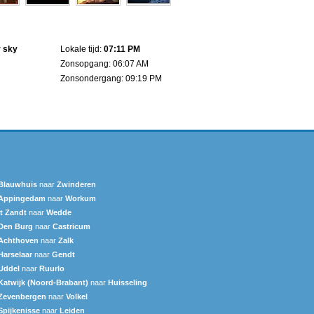
r sky
Lokale tijd:
07:11 PM
Zonsopgang: 06:07 AM
Zonsondergang: 09:19 PM
Blauwhuis
naar
Zwinderen
Appingedam
naar
Workum
't Zandt
naar
Wedde
Den Burg
naar
Castricum
Achthoven
naar
Zalk
Harselaar
naar
Gendt
Uddel
naar
Ruurlo
Katwijk (Noord-Brabant)
naar
Huisseling
Zevenbergen
naar
Volkel
Spijkenisse
naar
Leiden