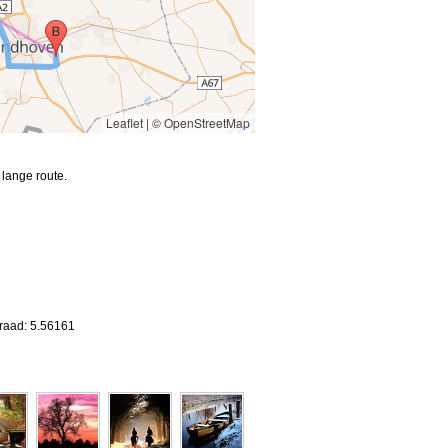
Leaflet
|
© OpenStreetMap
lange route.
graad: 5.56161