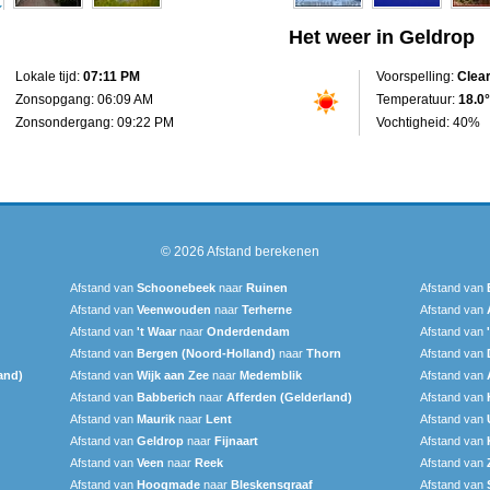
Het weer in Geldrop
Lokale tijd:
07:11 PM
Voorspelling:
Clea
Zonsopgang: 06:09 AM
Temperatuur:
18.0°
Zonsondergang: 09:22 PM
Vochtigheid: 40%
© 2026
Afstand berekenen
Afstand van
Schoonebeek
naar
Ruinen
Afstand van
Afstand van
Veenwouden
naar
Terherne
Afstand van
Afstand van
't Waar
naar
Onderdendam
Afstand van
Afstand van
Bergen (Noord-Holland)
naar
Thorn
Afstand van
and)
Afstand van
Wijk aan Zee
naar
Medemblik
Afstand van
Afstand van
Babberich
naar
Afferden (Gelderland)
Afstand van
Afstand van
Maurik
naar
Lent
Afstand van
Afstand van
Geldrop
naar
Fijnaart
Afstand van
Afstand van
Veen
naar
Reek
Afstand van
Afstand van
Hoogmade
naar
Bleskensgraaf
Afstand van