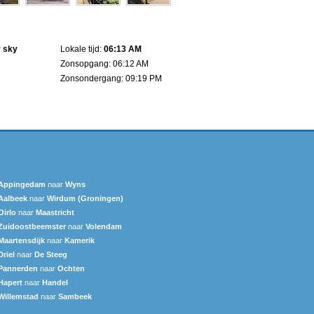
r sky
Lokale tijd:
06:13 AM
Zonsopgang: 06:12 AM
Zonsondergang: 09:19 PM
Appingedam
naar
Wyns
Aalbeek
naar
Wirdum (Groningen)
Oirlo
naar
Maastricht
Zuidoostbeemster
naar
Volendam
Maartensdijk
naar
Kamerik
Driel
naar
De Steeg
Pannerden
naar
Ochten
Hapert
naar
Handel
Willemstad
naar
Sambeek