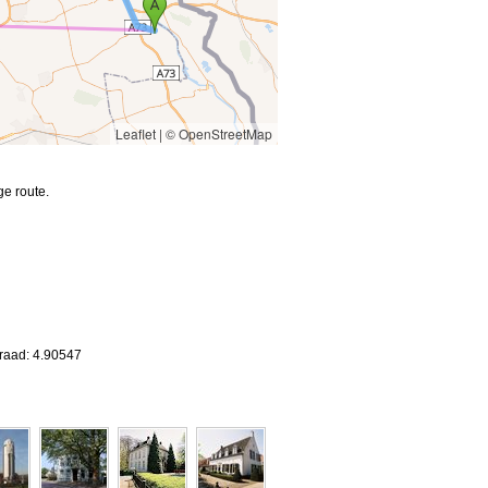
Leaflet
|
© OpenStreetMap
e route.
graad: 4.90547