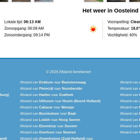
Het weer in Oosteind
Lokale tijd:
06:13 AM
Voorspelling:
Clea
Zonsopgang: 06:08 AM
Temperatuur:
18.0°
Zonsondergang: 09:14 PM
Vochtigheid: 40%
© 2026
Afstand berekenen
Afstand van
Dokkum
naar
Beetsterzwaag
Afstand van
Afstand van
Pieterzijl
naar
Noordwolde
Afstand van
mburg)
Afstand van
Haelen
naar
Grathem
Afstand van
Afstand van
Uithoorn
naar
Hoorn (Noord-Holland)
Afstand van
Afstand van
Cabauw
naar
Wesepe
Afstand van
Afstand van
Buurmalsen
naar
Baak
Afstand van
Afstand van
Lobith
naar
Hoog Soeren
Afstand van
Afstand van
Elsendorp
naar
Dussen
Afstand van
Afstand van
Overloon
naar
Nuenen
Afstand van
land)
Afstand van
Zevenhuizen (Zuid-Holland)
naar