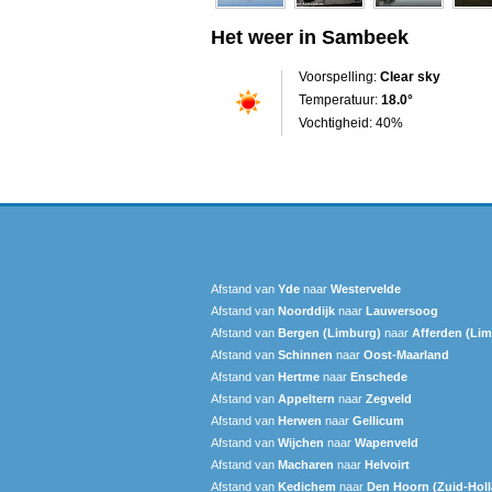
Het weer in Sambeek
Voorspelling:
Clear sky
Temperatuur:
18.0°
Vochtigheid: 40%
Afstand van
Yde
naar
Westervelde
Afstand van
Noorddijk
naar
Lauwersoog
Afstand van
Bergen (Limburg)
naar
Afferden (Li
Afstand van
Schinnen
naar
Oost-Maarland
Afstand van
Hertme
naar
Enschede
Afstand van
Appeltern
naar
Zegveld
Afstand van
Herwen
naar
Gellicum
Afstand van
Wijchen
naar
Wapenveld
Afstand van
Macharen
naar
Helvoirt
Afstand van
Kedichem
naar
Den Hoorn (Zuid-Hol