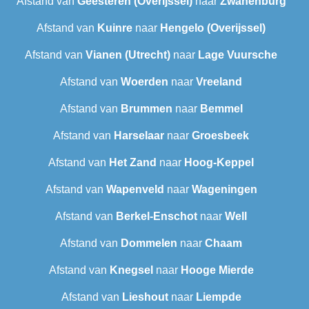
Afstand van
Geesteren (Overijssel)
naar
Zwanenburg
Afstand van
Kuinre
naar
Hengelo (Overijssel)
Afstand van
Vianen (Utrecht)
naar
Lage Vuursche
Afstand van
Woerden
naar
Vreeland
Afstand van
Brummen
naar
Bemmel
Afstand van
Harselaar
naar
Groesbeek
Afstand van
Het Zand
naar
Hoog-Keppel
Afstand van
Wapenveld
naar
Wageningen
Afstand van
Berkel-Enschot
naar
Well
Afstand van
Dommelen
naar
Chaam
Afstand van
Knegsel
naar
Hooge Mierde
Afstand van
Lieshout
naar
Liempde