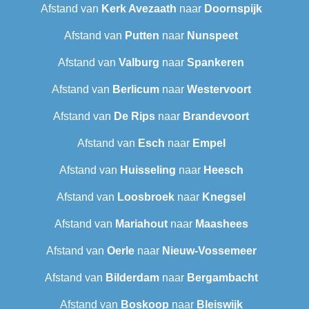
Afstand van
Kerk Avezaath
naar
Doornspijk
Afstand van
Putten
naar
Nunspeet
Afstand van
Valburg
naar
Spankeren
Afstand van
Berlicum
naar
Westervoort
Afstand van
De Rips
naar
Brandevoort
Afstand van
Esch
naar
Empel
Afstand van
Huisseling
naar
Heesch
Afstand van
Loosbroek
naar
Knegsel
Afstand van
Mariahout
naar
Maashees
Afstand van
Oerle
naar
Nieuw-Vossemeer
Afstand van
Bilderdam
naar
Bergambacht
Afstand van
Boskoop
naar
Bleiswijk