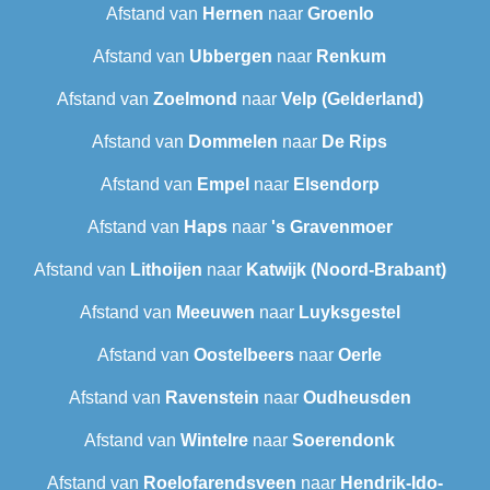
Afstand van
Hernen
naar
Groenlo
Afstand van
Ubbergen
naar
Renkum
Afstand van
Zoelmond
naar
Velp (Gelderland)
Afstand van
Dommelen
naar
De Rips
Afstand van
Empel
naar
Elsendorp
Afstand van
Haps
naar
's Gravenmoer
Afstand van
Lithoijen
naar
Katwijk (Noord-Brabant)
Afstand van
Meeuwen
naar
Luyksgestel
Afstand van
Oostelbeers
naar
Oerle
Afstand van
Ravenstein
naar
Oudheusden
Afstand van
Wintelre
naar
Soerendonk
Afstand van
Roelofarendsveen
naar
Hendrik-Ido-