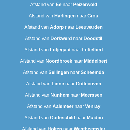
Afstand van
Ee
naar
Peizerwold
Afstand van
Harlingen
naar
Grou
Afstand van
Adorp
naar
Leeuwarden
Afstand van
Dorkwerd
naar
Doodstil
Afstand van
Lutjegast
naar
Lettelbert
Afstand van
Noordbroek
naar
Middelbert
Afstand van
Sellingen
naar
Scheemda
Afstand van
Linne
naar
Guttecoven
Afstand van
Nunhem
naar
Meerssen
Afstand van
Aalsmeer
naar
Venray
Afstand van
Oudeschild
naar
Muiden
Afstand van
Holten
naar
Westbeemster