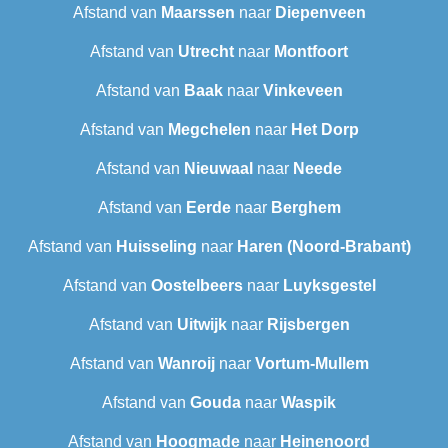
Afstand van
Maarssen
naar
Diepenveen
Afstand van
Utrecht
naar
Montfoort
Afstand van
Baak
naar
Vinkeveen
Afstand van
Megchelen
naar
Het Dorp
Afstand van
Nieuwaal
naar
Neede
Afstand van
Eerde
naar
Berghem
Afstand van
Huisseling
naar
Haren (Noord-Brabant)
Afstand van
Oostelbeers
naar
Luyksgestel
Afstand van
Uitwijk
naar
Rijsbergen
Afstand van
Wanroij
naar
Vortum-Mullem
Afstand van
Gouda
naar
Waspik
Afstand van
Hoogmade
naar
Heinenoord