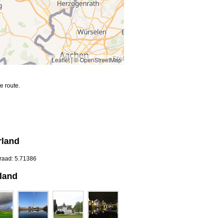
Leaflet
|
© OpenStreetMap
e route.
rland
graad: 5.71386
land