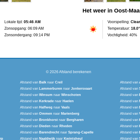
Het weer in Oost-Maa
Lokale tijd:
05:46 AM
Voorspelling:
Clea
Zonsopgang: 06:09 AM
Temperatuur:
18.0°
Zonsondergang: 09:14 PM
Vochtigheid: 40%
© 2026
Afstand berekenen
Afstand van
Balk
naar
Creil
Afstand van
Afstand van
Lammerburen
naar
Jonkersvaart
Afstand van
Afstand van
Winsum
naar
Winschoten
Afstand van
Afstand van
Kerkrade
naar
Haelen
Afstand van
Afstand van
Halfweg
naar
Vaals
Afstand van
Afstand van
Ommen
naar
Marienberg
Afstand van
Afstand van
Bronkhorst
naar
Bergharen
Afstand van
Afstand van
Dieden
naar
Rheden
Afstand van
Afstand van
Barendrecht‎
naar
Sprang-Capelle
Afstand van
rp
Afstand van
Naaldwijk
naar
Kwintsheul
Afstand van