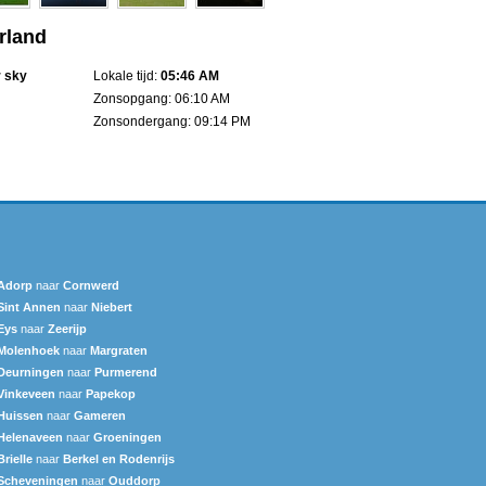
rland
r sky
Lokale tijd:
05:46 AM
Zonsopgang: 06:10 AM
Zonsondergang: 09:14 PM
Adorp
naar
Cornwerd
Sint Annen
naar
Niebert
Eys
naar
Zeerijp
Molenhoek
naar
Margraten
Deurningen
naar
Purmerend
Vinkeveen
naar
Papekop
Huissen
naar
Gameren
Helenaveen
naar
Groeningen
Brielle
naar
Berkel en Rodenrijs
Scheveningen‎
naar
Ouddorp