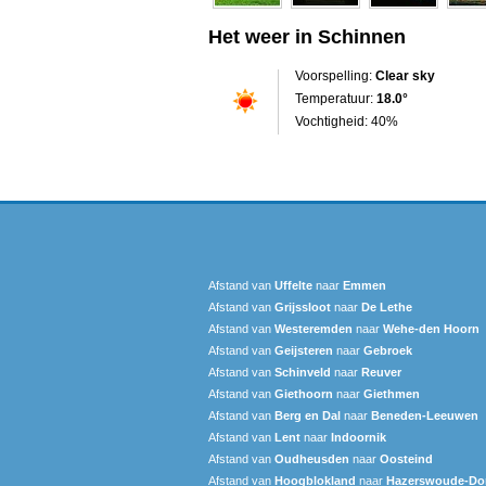
Het weer in Schinnen
Voorspelling:
Clear sky
Temperatuur:
18.0°
Vochtigheid: 40%
Afstand van
Uffelte
naar
Emmen
Afstand van
Grijssloot
naar
De Lethe
Afstand van
Westeremden
naar
Wehe-den Hoorn
Afstand van
Geijsteren
naar
Gebroek
Afstand van
Schinveld
naar
Reuver
Afstand van
Giethoorn
naar
Giethmen
Afstand van
Berg en Dal
naar
Beneden-Leeuwen
Afstand van
Lent
naar
Indoornik
Afstand van
Oudheusden
naar
Oosteind
Afstand van
Hoogblokland
naar
Hazerswoude-Do