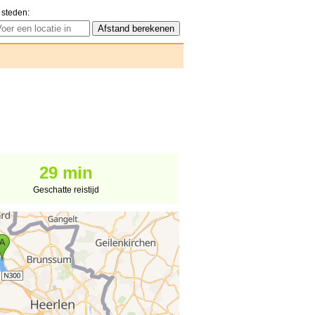
 steden:
29 min
Geschatte reistijd