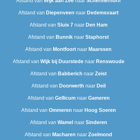
Afstand van
Wijk aan Zee
naar
Schermerhorn
Afstand van
Diepenveen
naar
Dedemsvaart
Afstand van
Sluis 7
naar
Den Ham
Afstand van
Bunnik
naar
Staphorst
Afstand van
Montfoort
naar
Maarssen
Afstand van
Wijk bij Duurstede
naar
Renswoude
Afstand van
Babberich
naar
Zeist
Afstand van
Doorwerth
naar
Deil
Afstand van
Gellicum
naar
Gameren
Afstand van
Ommeren
naar
Hoog Soeren
Afstand van
Wamel
naar
Sinderen
Afstand van
Macharen
naar
Zoelmond