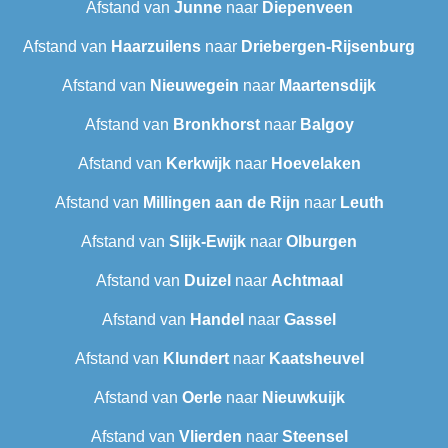
Afstand van
Junne
naar
Diepenveen
Afstand van
Haarzuilens
naar
Driebergen-Rijsenburg
Afstand van
Nieuwegein
naar
Maartensdijk
Afstand van
Bronkhorst
naar
Balgoy
Afstand van
Kerkwijk
naar
Hoevelaken
Afstand van
Millingen aan de Rijn
naar
Leuth
Afstand van
Slijk-Ewijk
naar
Olburgen
Afstand van
Duizel
naar
Achtmaal
Afstand van
Handel
naar
Gassel
Afstand van
Klundert
naar
Kaatsheuvel
Afstand van
Oerle
naar
Nieuwkuijk
Afstand van
Vlierden
naar
Steensel