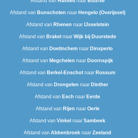
Afstand van
Hasselt
naar
Buurse
Afstand van
Bunschoten
naar
Hengelo (Overijssel)
Afstand van
Rhenen
naar
IJsselstein
Afstand van
Brakel
naar
Wijk bij Duurstede
Afstand van
Doetinchem
naar
Dinxperlo
Afstand van
Megchelen
naar
Doornspijk
Afstand van
Berkel-Enschot
naar
Rossum
Afstand van
Drongelen
naar
Dinther
Afstand van
Esch
naar
Eerde
Afstand van
Rijen
naar
Oerle
Afstand van
Vinkel
naar
Sambeek
Afstand van
Abbenbroek
naar
Zeeland