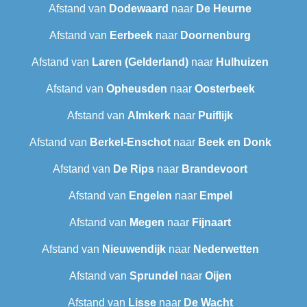
Afstand van
Dodewaard
naar
De Heurne
Afstand van
Eerbeek
naar
Doornenburg
Afstand van
Laren (Gelderland)
naar
Hulhuizen
Afstand van
Opheusden
naar
Oosterbeek
Afstand van
Almkerk
naar
Puiflijk
Afstand van
Berkel-Enschot
naar
Beek en Donk
Afstand van
De Rips
naar
Brandevoort
Afstand van
Engelen
naar
Empel
Afstand van
Megen
naar
Fijnaart
Afstand van
Nieuwendijk
naar
Nederwetten
Afstand van
Sprundel
naar
Oijen
Afstand van
Lisse
naar
De Wacht