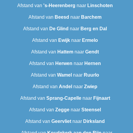
Afstand van
's-Heerenberg
naar
Linschoten
Afstand van
Beesd
naar
Barchem
Afstand van
De Glind
naar
Berg en Dal
Afstand van
Ewijk
naar
Ermelo
Afstand van
Hattem
naar
Gendt
Afstand van
Herwen
naar
Hernen
Afstand van
Wamel
naar
Ruurlo
Afstand van
Andel
naar
Zwiep
Afstand van
Sprang-Capelle
naar
Fijnaart
Afstand van
Zegge
naar
Steensel
Afstand van
Geervliet
naar
Dirksland
Afstand van
Koudekerk aan den Rijn
naar