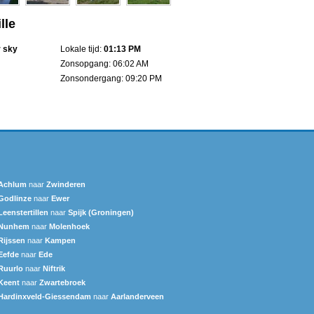
lle
r sky
Lokale tijd:
01:13 PM
Zonsopgang: 06:02 AM
Zonsondergang: 09:20 PM
Achlum
naar
Zwinderen
Godlinze
naar
Ewer
Leenstertillen‎
naar
Spijk (Groningen)
Nunhem
naar
Molenhoek
Rijssen
naar
Kampen
Eefde
naar
Ede
Ruurlo
naar
Niftrik
Keent
naar
Zwartebroek
Hardinxveld-Giessendam
naar
Aarlanderveen