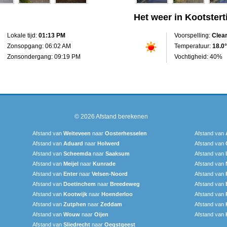
Het weer in Kootsterti
Lokale tijd:
01:13 PM
Voorspelling:
Clea
Zonsopgang: 06:02 AM
Temperatuur:
18.0°
Zonsondergang: 09:19 PM
Vochtigheid: 40%
© 2026
Afstand berekenen
Afstand van
Weiteveen
naar
Oosterhesselen
Afstand van
Afstand van
Aduard
naar
Holwerd
Afstand van
Afstand van
Scheemda
naar
Saaksum
Afstand van
Afstand van
Meijel
naar
Kunrade
Afstand van
Afstand van
Enter
naar
Velsen-Noord
Afstand van
Afstand van
Doetinchem
naar
Breedeweg
Afstand van
Afstand van
Kootwijk
naar
Hoenderloo
Afstand van
Afstand van
Zutphen
naar
Zeddam
Afstand van
Afstand van
Wouw
naar
Oijen
Afstand van
Afstand van
Sliedrecht
naar
Oegstgeest