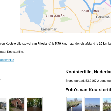
 en Kootstertille (zowel van Friesland) is
5.79 km
, maar de reis afstand is
10 km
la
aar Kootstertille.
otstertille
Kootstertille, Nederl
7
Breedtegraad: 53.2167 // Lengteg
Foto's van Kootstertil