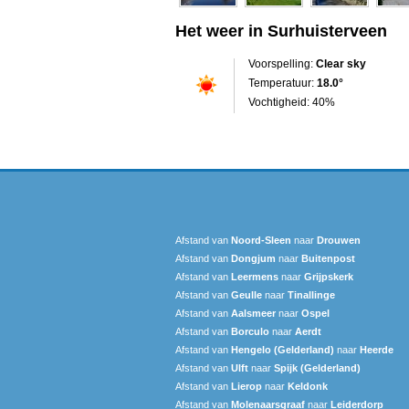
Het weer in Surhuisterveen
Voorspelling:
Clear sky
Temperatuur:
18.0°
Vochtigheid: 40%
Afstand van
Noord-Sleen
naar
Drouwen
Afstand van
Dongjum
naar
Buitenpost
Afstand van
Leermens
naar
Grijpskerk
Afstand van
Geulle
naar
Tinallinge
Afstand van
Aalsmeer
naar
Ospel
Afstand van
Borculo
naar
Aerdt
Afstand van
Hengelo (Gelderland)
naar
Heerde
Afstand van
Ulft
naar
Spijk (Gelderland)
Afstand van
Lierop
naar
Keldonk
Afstand van
Molenaarsgraaf
naar
Leiderdorp