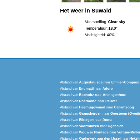
Het weer in Suwald
Voorspelling:
Clear sky
Temperatuur:
18.0°
Vochtigheid: 40%
Afstand van
Augustinusga
naar
Emmer-Compas
Afstand van
Enumatil
naar
Adorp
Afstand van
Bocholtz
naar
Arensgenhout
Afstand van
Roermond
naar
Reuver
Afstand van
Heerhugowaard
naar
Callantsoog
Afstand van
Gramsbergen
naar
Geesteren (Overij
Afstand van
Eibergen
naar
Deest
Afstand van
Voorthuizen
naar
Ugchelen
Afstand van
Wouwse Plantage
naar
Vortum-Mull
Afstand van
Ouderkerk aan den IJssel
naar
Hekel