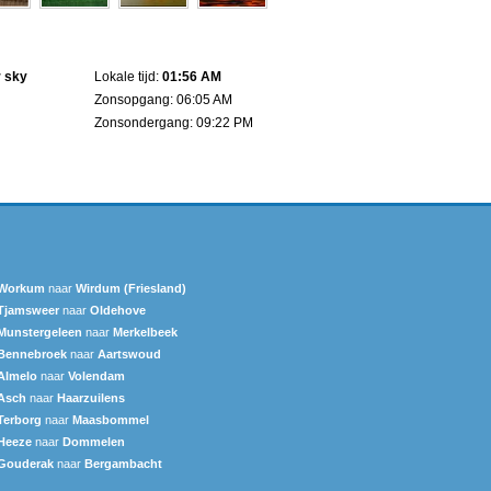
r sky
Lokale tijd:
01:56 AM
Zonsopgang: 06:05 AM
Zonsondergang: 09:22 PM
Workum
naar
Wirdum (Friesland)
Tjamsweer
naar
Oldehove
Munstergeleen
naar
Merkelbeek
Bennebroek
naar
Aartswoud
Almelo
naar
Volendam
Asch
naar
Haarzuilens
Terborg
naar
Maasbommel
Heeze
naar
Dommelen
Gouderak
naar
Bergambacht