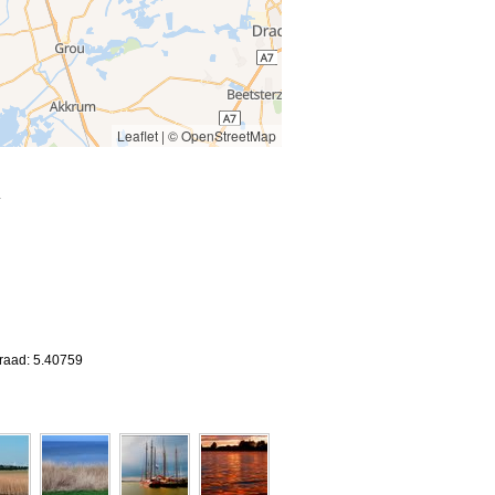
Leaflet
|
© OpenStreetMap
.
graad: 5.40759