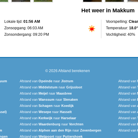
Het weer in Makkum
Lokale tijd:
01:56 AM
Voorspelling:
Clea
Zonsopgang: 06:03 AM
Temperatuur:
18.0°
Zonsondergang: 09:20 PM
Vochtigheid: 40%
© 2026
Afstand berekenen
cuum
Afstand van
Opeinde
naar
Jistrum
Afstand van
Afstand van
Middelstum
naar
Grijssloot
Afstand van
Afstand van
Meijel
naar
Maasbree
Afstand van
Afstand van
Wanssum
naar
Slenaken
Afstand van
Afstand van
Schagen
naar
Koedijk
Afstand van
ssel)
Afstand van
Wesepe
naar
Hasselt
Afstand van
Afstand van
Kerkwijk
naar
Harselaar
Afstand van
Afstand van
Waardenburg
naar
Vorchten
Afstand van
em
Afstand van
Alphen aan den Rijn
naar
Zevenbergen
Afstand van
ingen
Afstand van
Weijpoort
naar
Puttershoek