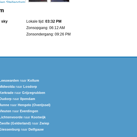
am
r sky
Lokale tijd:
03:32 PM
Zonsopgang: 06:12 AM
Zonsondergang: 09:26 PM
Leeuwarden
naar
Kollum
Midwolda
naar
Losdorp
Kerkrade
naar
Grijzegrubben
Oudorp
naar
Ilpendam
Junne
naar
Hengelo (Overijssel)
Vleuten
naar
Everdingen
Lichtenvoorde
naar
Kootwijk
Zwolle (Gelderland)
naar
Zwiep
Giessenburg
naar
Delfgauw