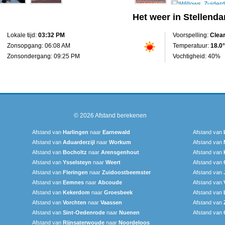
Het weer in Stellend
Lokale tijd:
03:32 PM
Voorspelling:
Clea
Zonsopgang: 06:08 AM
Temperatuur:
18.0°
Zonsondergang: 09:25 PM
Vochtigheid: 40%
© 2026
Afstand berekenen
Afstand van
Harlingen
naar
Earnewald
Afstand van
Afstand van
Aduarderzijl
naar
Workum
Afstand van
Afstand van
Bocholtz
naar
Arensgenhout
Afstand van
Afstand van
Ysselsteyn
naar
Weert
Afstand van
Afstand van
Fleringen
naar
Zuidoostbeemster
Afstand van
Afstand van
Eemnes
naar
Abcoude
Afstand van
Afstand van
Kekerdom
naar
Groesbeek
Afstand van
Afstand van
Vorchten
naar
Vaassen
Afstand van
Afstand van
Sint-Oedenrode
naar
Nuenen
Afstand van
Afstand van
Rijnsaterwoude
naar
Noordeloos