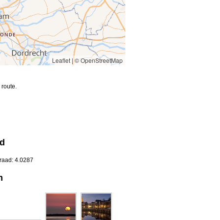
Leaflet
|
© OpenStreetMap
route.
nd
raad: 4.0287
m