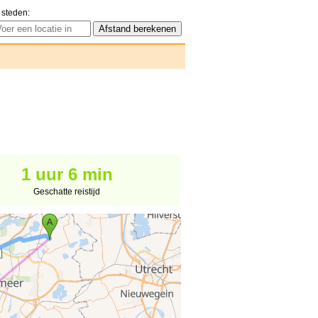
 steden:
1 uur 6 min
Geschatte reistijd