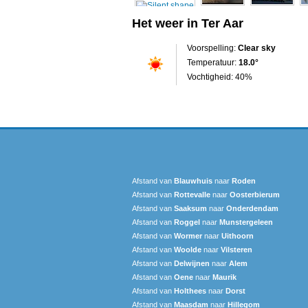
Het weer in Ter Aar‎
Voorspelling:
Clear sky
Temperatuur:
18.0°
Vochtigheid: 40%
Afstand van
Blauwhuis
naar
Roden
Afstand van
Rottevalle
naar
Oosterbierum
Afstand van
Saaksum
naar
Onderdendam
Afstand van
Roggel
naar
Munstergeleen
Afstand van
Wormer
naar
Uithoorn
Afstand van
Woolde
naar
Vilsteren
Afstand van
Delwijnen
naar
Alem
Afstand van
Oene
naar
Maurik
Afstand van
Holthees
naar
Dorst
Afstand van
Maasdam
naar
Hillegom