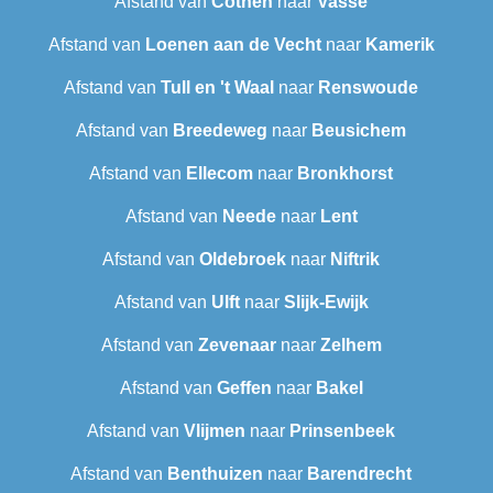
Afstand van
Cothen
naar
Vasse
Afstand van
Loenen aan de Vecht
naar
Kamerik
Afstand van
Tull en 't Waal
naar
Renswoude
Afstand van
Breedeweg
naar
Beusichem
Afstand van
Ellecom
naar
Bronkhorst
Afstand van
Neede
naar
Lent
Afstand van
Oldebroek
naar
Niftrik
Afstand van
Ulft
naar
Slijk-Ewijk
Afstand van
Zevenaar
naar
Zelhem
Afstand van
Geffen
naar
Bakel
Afstand van
Vlijmen
naar
Prinsenbeek
Afstand van
Benthuizen
naar
Barendrecht‎