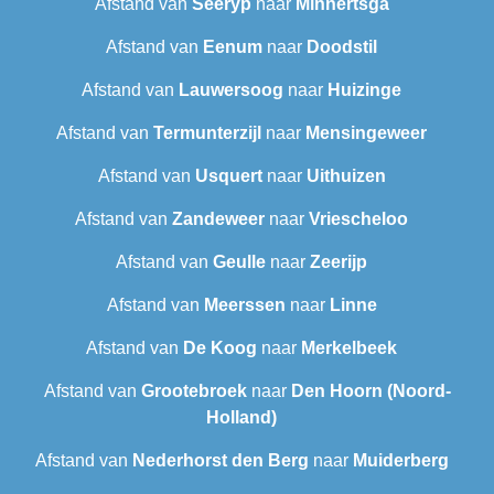
Afstand van
Seeryp
naar
Minnertsga
Afstand van
Eenum
naar
Doodstil
Afstand van
Lauwersoog
naar
Huizinge
Afstand van
Termunterzijl
naar
Mensingeweer
Afstand van
Usquert
naar
Uithuizen
Afstand van
Zandeweer
naar
Vriescheloo
Afstand van
Geulle
naar
Zeerijp
Afstand van
Meerssen
naar
Linne
Afstand van
De Koog
naar
Merkelbeek
Afstand van
Grootebroek
naar
Den Hoorn (Noord-
Holland)
Afstand van
Nederhorst den Berg
naar
Muiderberg