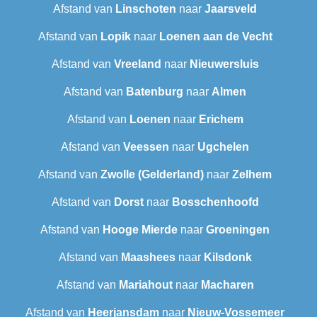
Afstand van
Linschoten
naar
Jaarsveld
Afstand van
Lopik
naar
Loenen aan de Vecht
Afstand van
Vreeland
naar
Nieuwersluis
Afstand van
Batenburg
naar
Almen
Afstand van
Loenen
naar
Erichem
Afstand van
Veessen
naar
Ugchelen
Afstand van
Zwolle (Gelderland)
naar
Zelhem
Afstand van
Dorst
naar
Bosschenhoofd
Afstand van
Hooge Mierde
naar
Groeningen
Afstand van
Maashees
naar
Kilsdonk
Afstand van
Mariahout
naar
Macharen
Afstand van
Heerjansdam
naar
Nieuw-Vossemeer