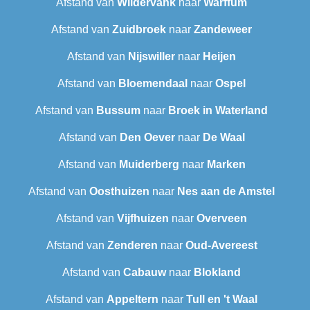
Afstand van
Wildervank
naar
Warffum
Afstand van
Zuidbroek
naar
Zandeweer
Afstand van
Nijswiller
naar
Heijen
Afstand van
Bloemendaal
naar
Ospel
Afstand van
Bussum
naar
Broek in Waterland
Afstand van
Den Oever
naar
De Waal
Afstand van
Muiderberg
naar
Marken
Afstand van
Oosthuizen
naar
Nes aan de Amstel
Afstand van
Vijfhuizen
naar
Overveen
Afstand van
Zenderen
naar
Oud-Avereest
Afstand van
Cabauw
naar
Blokland
Afstand van
Appeltern
naar
Tull en 't Waal