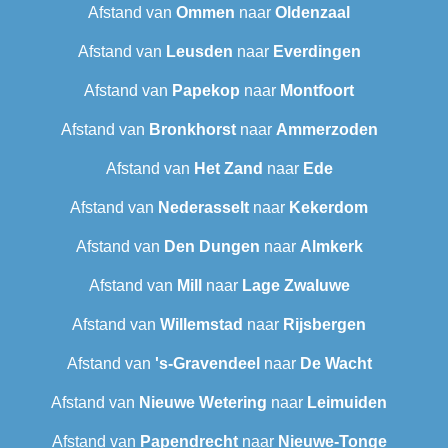
Afstand van
Ommen
naar
Oldenzaal
Afstand van
Leusden
naar
Everdingen
Afstand van
Papekop
naar
Montfoort
Afstand van
Bronkhorst
naar
Ammerzoden
Afstand van
Het Zand
naar
Ede
Afstand van
Nederasselt
naar
Kekerdom
Afstand van
Den Dungen
naar
Almkerk
Afstand van
Mill
naar
Lage Zwaluwe
Afstand van
Willemstad
naar
Rijsbergen
Afstand van
's-Gravendeel
naar
De Wacht
Afstand van
Nieuwe Wetering
naar
Leimuiden
Afstand van
Papendrecht
naar
Nieuwe-Tonge