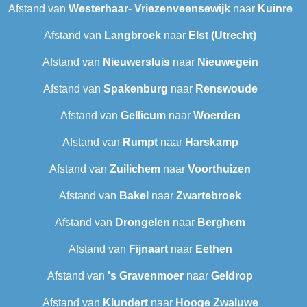
Afstand van
Westerhaar- Vriezenveensewijk
naar
Kuinre
Afstand van
Langbroek
naar
Elst (Utrecht)
Afstand van
Nieuwersluis
naar
Nieuwegein
Afstand van
Spakenburg
naar
Renswoude
Afstand van
Gellicum
naar
Woerden
Afstand van
Rumpt
naar
Harskamp
Afstand van
Zuilichem
naar
Voorthuizen
Afstand van
Bakel
naar
Zwartebroek
Afstand van
Drongelen
naar
Berghem
Afstand van
Fijnaart
naar
Eethen
Afstand van
's Gravenmoer
naar
Geldrop
Afstand van
Klundert
naar
Hooge Zwaluwe