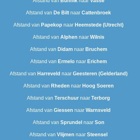
Afstand van
Bunnik
naar
Vasse
Afstand van
De Bilt
naar
Cattenbroek
Afstand van
Papekop
naar
Heemstede (Utrecht)
Afstand van
Alphen
naar
Wilnis
Afstand van
Didam
naar
Bruchem
Afstand van
Ermelo
naar
Erichem
Afstand van
Harreveld
naar
Geesteren (Gelderland)
Afstand van
Rheden
naar
Hoog Soeren
Afstand van
Terschuur
naar
Terborg
Afstand van
Giessen
naar
Warnsveld
Afstand van
Sprundel
naar
Son
Afstand van
Vlijmen
naar
Steensel