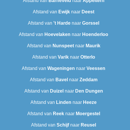
Afstand van
Barneveld
naar
Appeltern
Afstand van
Ewijk
naar
Deest
Afstand van
't Harde
naar
Gorssel
Afstand van
Hoevelaken
naar
Hoenderloo
Afstand van
Nunspeet
naar
Maurik
Afstand van
Varik
naar
Otterlo
Afstand van
Wageningen
naar
Veessen
Afstand van
Bavel
naar
Zeddam
Afstand van
Duizel
naar
Den Dungen
Afstand van
Linden
naar
Heeze
Afstand van
Reek
naar
Moergestel
Afstand van
Schijf
naar
Reusel