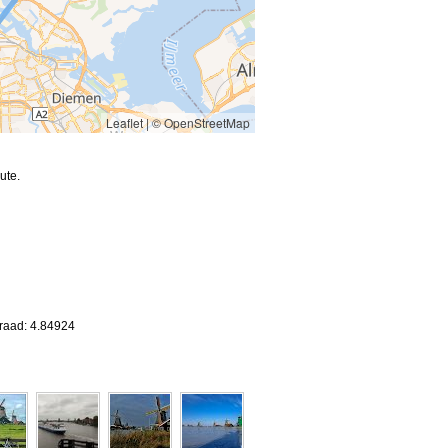
Leaflet
|
© OpenStreetMap
ute.
graad: 4.84924