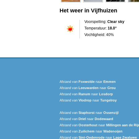
Het weer in Vijfhuizen
Voorspelling:
Clear sky
Temperatuur:
18.0°
Vochtigheid: 40%
Afstand van
Foxwolde
naar
Emmen
Afstand van
Leeuwarden
naar
Grou
Afstand van
Ranum
naar
Losdorp
Afstand van
Vlodrop
naar
Tungelroy
Afstand van
Staphorst
naar
Ossenzijl
Afstand van
Driel
naar
Dodewaard
Afstand van
Oosterhout
naar
Millingen aan de Rij
Afstand van
Zuilichem
naar
Wadenoijen
Afstand van
Sint-Oedenrode
naar
Lage Zwaluwe