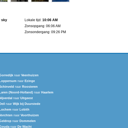
r sky
Lokale tijd:
10:06 AM
Zonsopgang: 06:06 AM
Zonsondergang: 09:26 PM
Gorredijk
naar
Veenhuizen
Loppersum
naar
Ezinge
Schinveld
naar
Roosteren
Laren (Noord-Holland)
naar
Haarlem
Nijverdal
naar
Uitgeest
Deil
naar
Wijk bij Duurstede
Lochem
naar
Lobith
Vorchten
naar
Voorthuizen
Geldrop
naar
Dommelen
Gouda
naar
De Wacht