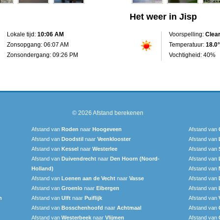
Het weer in Jisp
Lokale tijd:
10:06 AM
Voorspelling:
Clea
Zonsopgang: 06:07 AM
Temperatuur:
18.0°
Zonsondergang: 09:26 PM
Vochtigheid: 40%
© 2026
Afstand berekenen
Afstand van
Roden
naar
Hoogeveen
Afstand van
Afstand van
Doodstil
naar
Veenklooster
Afstand van
Afstand van
Kessel
naar
Westerlee
Afstand van
Afstand van
Duivendrecht
naar
Den Hoorn (Noord-
Afstand van
Holland)
Afstand van
Afstand van
Loenen aan de Vecht
naar
Vasse
Afstand van
Afstand van
Groenlo
naar
Eibergen
Afstand van
n
Afstand van
Ulft
naar
Puiflijk
Afstand van
Afstand van
Bosschenhoofd
naar
Achtmaal
Afstand van
Afstand van
Westerbeek
naar
Vlijmen
Afstand van